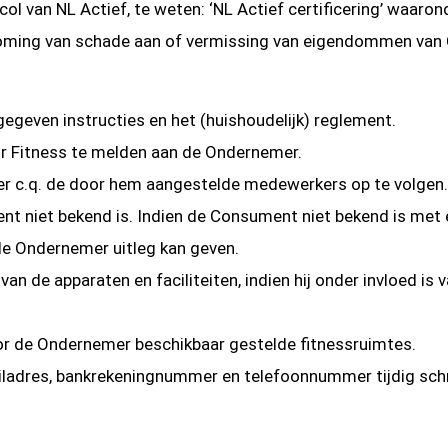
ol van NL Actief, te weten: ‘NL Actief certificering’ waaro
koming van schade aan of vermissing van eigendommen van
geven instructies en het (huishoudelijk) reglement.
r Fitness te melden aan de Ondernemer.
r c.q. de door hem aangestelde medewerkers op te volgen. 
t niet bekend is. Indien de Consument niet bekend is met e
de Ondernemer uitleg kan geven.
n de apparaten en faciliteiten, indien hij onder invloed is v
oor de Ondernemer beschikbaar gestelde fitnessruimtes.
ailadres, bankrekeningnummer en telefoonnummer tijdig schr