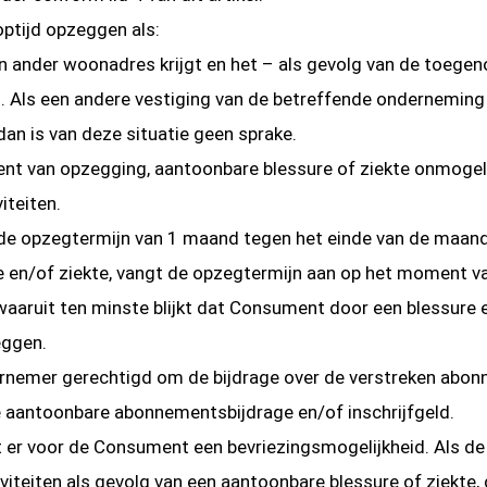
tijd opzeggen als:
en ander woonadres krijgt en het – als gevolg van de toege
n. Als een andere vestiging van de betreffende onderneming
dan is van deze situatie geen sprake.
nt van opzegging, aantoonbare blessure of ziekte onmogel
iteiten.
 opzegtermijn van 1 maand tegen het einde van de maand, ee
en/of ziekte, vangt de opzegtermijn aan op het moment van
waaruit ten minste blijkt dat Consument door een blessure en
eggen.
Ondernemer gerechtigd om de bijdrage over de verstreken ab
 aantoonbare abonnementsbijdrage en/of inschrijfgeld.
at er voor de Consument een bevriezingsmogelijkheid. Als 
iteiten als gevolg van een aantoonbare blessure of ziekte,