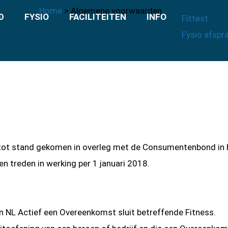
Home
>
Algemene voorwaarden
D
FYSIO
FACILITEITEN
INFO
Fittest
Fysio afspr
tot stand gekomen in overleg met de Consumentenbond in 
n treden in werking per 1 januari 2018.
an NL Actief een Overeenkomst sluit betreffende Fitness.