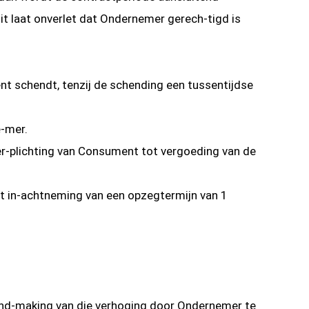
t laat onverlet dat Ondernemer gerech-tigd is
t schendt, tenzij de schending een tussentijdse
-mer.
er-plichting van Consument tot vergoeding van de
t in-achtneming van een opzegtermijn van 1
end-making van die verhoging door Ondernemer te