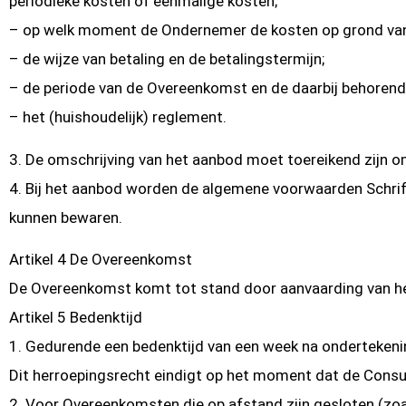
periodieke kosten of eenmalige kosten;
– op welk moment de Ondernemer de kosten op grond van ar
– de wijze van betaling en de betalingstermijn;
– de periode van de Overeenkomst en de daarbij behorende 
– het (huishoudelijk) reglement.
3. De omschrijving van het aanbod moet toereikend zijn
4. Bij het aanbod worden de algemene voorwaarden Schrift
kunnen bewaren.
Artikel 4 De Overeenkomst
De Overeenkomst komt tot stand door aanvaarding van he
Artikel 5 Bedenktijd
1. Gedurende een bedenktijd van een week na onderteken
Dit herroepingsrecht eindigt op het moment dat de Consum
2. Voor Overeenkomsten die op afstand zijn gesloten (zo