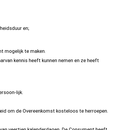
-heidsduur en;
t mogelijk te maken.
aarvan kennis heeft kunnen nemen en ze heeft
rsoon-lijk.
heid om de Overeenkomst kosteloos te herroepen.
d van veertien kalenderdagen. De Consument heeft