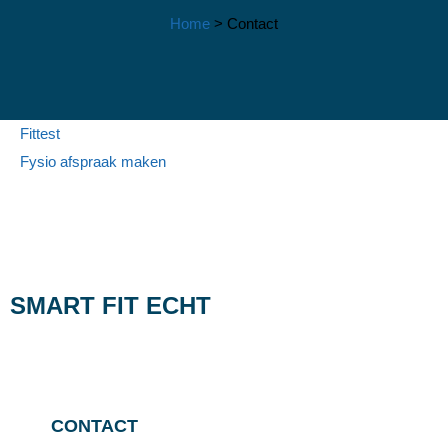
Home
>
Contact
Fittest
Fysio afspraak maken
CONTACT
SMART FIT ECHT
CONTACT